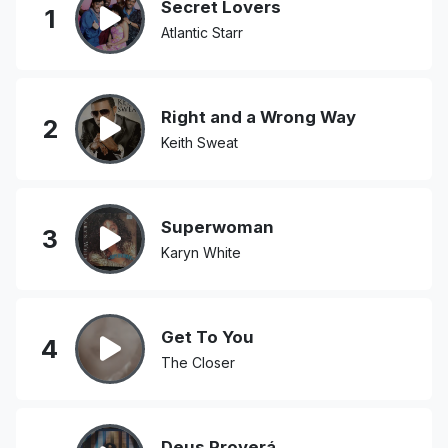
Secret Lovers
1
Atlantic Starr
Right and a Wrong Way
2
Keith Sweat
Superwoman
3
Karyn White
Get To You
4
The Closer
Deus Proverá