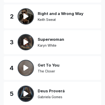
Right and a Wrong Way
2
Keith Sweat
Superwoman
3
Karyn White
Get To You
4
The Closer
Deus Proverá
5
Gabriela Gomes