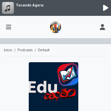
Tocando Agora:
Início
Podcasts
Default