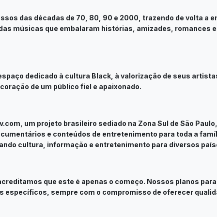
os das décadas de 70, 80, 90 e 2000, trazendo de volta a em
 e das músicas que embalaram histórias, amizades, romances 
 espaço dedicado à cultura Black, à valorização de seus artis
oração de um público fiel e apaixonado.
v.com, um projeto brasileiro sediado na Zona Sul de São Paulo
cumentários e conteúdos de entretenimento para toda a famíli
ando cultura, informação e entretenimento para diversos país
acreditamos que este é apenas o começo. Nossos planos para o
 específicos, sempre com o compromisso de oferecer qualida